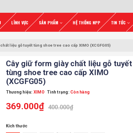
U
LĨNH VỰC
SẢN PHẨM
HỆ THỐNG NPP
TIN TỨC
 chất liệu gỗ tuyết tùng shoe tree cao cấp XIMO (XCGFG05)
Cây giữ form giày chất liệu gỗ tuyết
tùng shoe tree cao cấp XIMO
(XCGFG05)
Thương hiệu:
XIMO
Tình trạng:
Còn hàng
369.000₫
400.000₫
Kích thước