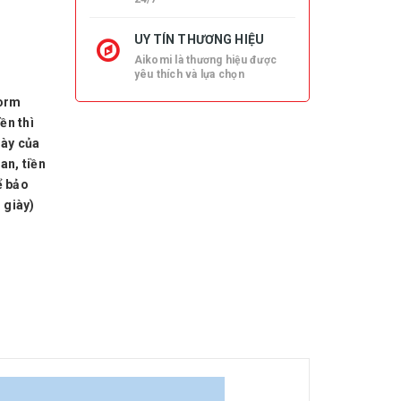
UY TÍN THƯƠNG HIỆU
Aikomi là thương hiệu được
yêu thích và lựa chọn
form
ền thì
iày của
an, tiền
ể bảo
 giày)