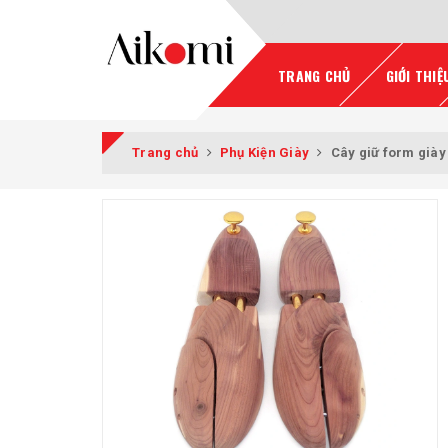
TRANG CHỦ
GIỚI THIỆ
Trang chủ
Phụ Kiện Giày
Cây giữ form giày