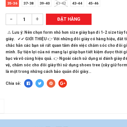
35-36
37-38
39-40
41-42
43-44
45-46
-
+
ĐẶT HÀNG
⚠️ Lưu ý: Nên chọn form nhỏ hơn size giày bạn đi 1-2 size tùy 
giày. ✔✔ GIỚI THIỆU 👉 Với những đôi giày có hàng hiệu, đắt ti
chắc hẳn các bạn sẽ rất quan tâm đến việc chăm sóc cho đôi g
mình. Sự tiện lợi của nó mang lại giúp bạn tiết kiệm được thời gi
bạc và vô cùng hiệu quả. 👉 Ngoài cách sử dụng xi đánh giày đ
vệ, chăm sóc cho đôi giày thì sử dụng shoes tree (cây giữ form
là một trong những cách bảo quản đôi giày...
Chia sẻ: