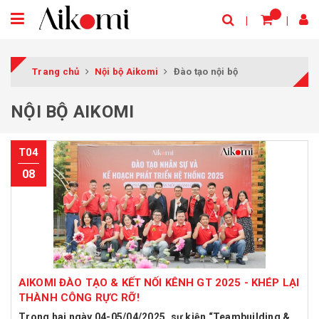
Trang chủ
Nội bộ Aikomi
Đào tạo nội bộ
NỘI BỘ AIKOMI
T04
08
AIKOMI ĐÀO TẠO & KẾT NỐI KÊNH GT 2025 - KHÉP LẠI
THÀNH CÔNG RỰC RỠ!
Trong hai ngày 04-05/04/2025, sự kiện “Teambuilding &