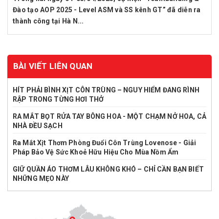
Đào tạo AOP 2025 - Level ASM và SS kênh GT” đã diễn ra
thành công tại Hà N...
BÀI VIẾT LIÊN QUAN
HÍT PHẢI BÌNH XỊT CÔN TRÙNG – NGUY HIỂM ĐANG RÌNH
RẬP TRONG TỪNG HƠI THỞ
RA MẮT BỌT RỬA TAY BÔNG HOA - MỘT CHẠM NỞ HOA, CẢ
NHÀ ĐỀU SẠCH
Ra Mắt Xịt Thơm Phòng Đuổi Côn Trùng Lovenose - Giải
Pháp Bảo Vệ Sức Khoẻ Hữu Hiệu Cho Mùa Nồm Ẩm
GIỮ QUẦN ÁO THƠM LÂU KHÔNG KHÓ – CHỈ CẦN BẠN BIẾT
NHỮNG MẸO NÀY