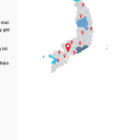
a mùi
g giữ
 tối
hiện