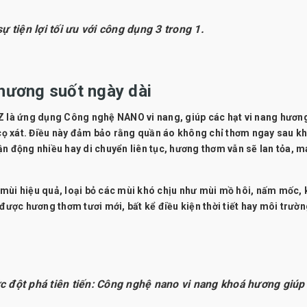
tiện lợi tối ưu với công dụng 3 trong 1.
hương suốt ngày dài
nZ là ứng dụng
Công nghệ NANO vi nang
, giúp các hạt vi nang hươn
 cọ xát. Điều này đảm bảo rằng quần áo không chỉ thơm ngay sau kh
ận động nhiều hay di chuyển liên tục, hương thơm vẫn sẽ lan tỏa, 
mùi hiệu quả
, loại bỏ các mùi khó chịu như mùi mồ hôi, nấm mốc, 
 được hương thơm tươi mới, bất kể điều kiện thời tiết hay môi trườ
c đột phá tiên tiến: Công nghệ nano vi nang khoá hương giúp