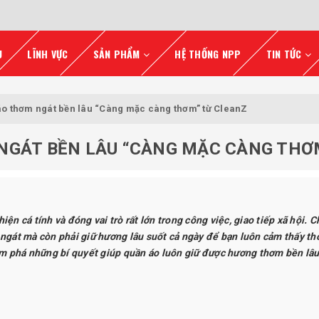
U
LĨNH VỰC
SẢN PHẨM
HỆ THỐNG NPP
TIN TỨC
áo thơm ngát bền lâu “Càng mặc càng thơm” từ CleanZ
 NGÁT BỀN LÂU “CÀNG MẶC CÀNG THƠ
ện cá tính và đóng vai trò rất lớn trong công việc, giao tiếp xã hội. C
 ngát mà còn phải giữ hương lâu suốt cả ngày để bạn luôn cảm thấy th
 phá những bí quyết giúp quần áo luôn giữ được hương thơm bền lâu