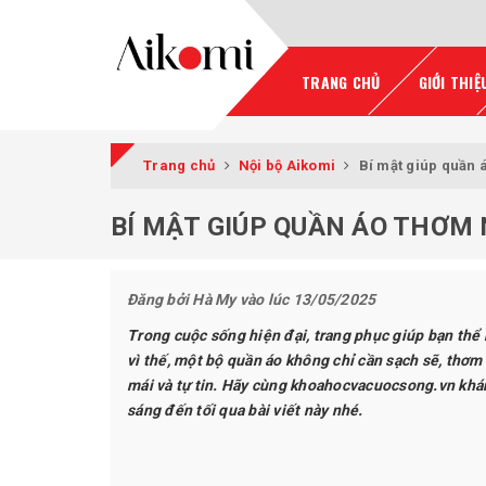
TRANG CHỦ
GIỚI THIỆ
Trang chủ
Nội bộ Aikomi
Bí mật giúp quần 
BÍ MẬT GIÚP QUẦN ÁO THƠM
Đăng bởi
Hà My
vào lúc 13/05/2025
Trong cuộc sống hiện đại, trang phục giúp bạn thể hi
vì thế, một bộ quần áo không chỉ cần sạch sẽ, thơm
mái và tự tin. Hãy cùng
khoahocvacuocsong.vn
khám
sáng đến tối qua bài viết này nhé.