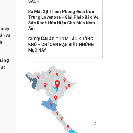
SẠCH
Ra Mắt Xịt Thơm Phòng Đuổi Côn
Trùng Lovenose - Giải Pháp Bảo Vệ
Sức Khoẻ Hữu Hiệu Cho Mùa Nồm
ù máy
Ẩm
iãn và
GIỮ QUẦN ÁO THƠM LÂU KHÔNG
và
KHÓ – CHỈ CẦN BẠN BIẾT NHỮNG
MẸO NÀY
 nắng
hục