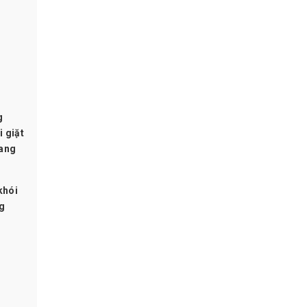
g
i giặt
mang
khói
ng