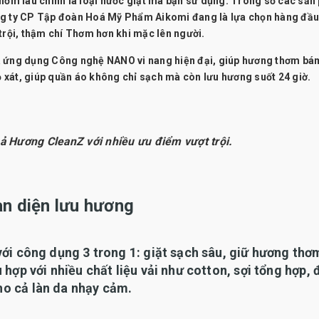
thơm lâu chính là loại nước giặt mà bạn sử dụng. Trong số các sả
g ty CP Tập đoàn Hoá Mỹ Phẩm Aikomi đang là lựa chọn hàng đầu
trội, thậm chí Thơm hơn khi mặc lên người.
là ứng dụng
Công nghệ NANO vi nang
hiện đại, giúp hương thơm bá
cọ xát, giúp quần áo không chỉ sạch mà còn lưu hương suốt 24 giờ.
ả Hương CleanZ với nhiều ưu điểm vượt trội.
àn diện lưu hương
với công dụng 3 trong 1: giặt sạch sâu, giữ hương thơ
hợp với nhiều chất liệu vải như cotton, sợi tổng hợp, 
o cả làn da nhạy cảm.