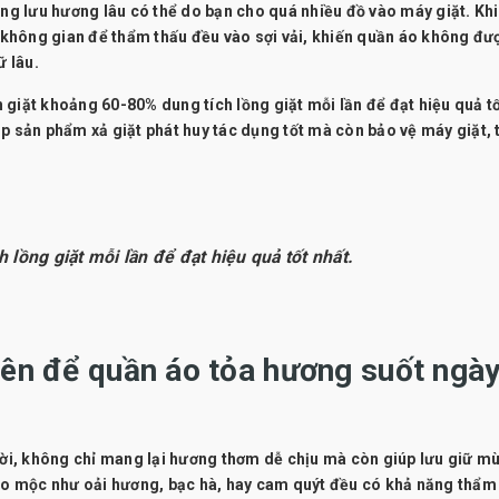
g lưu hương lâu có thể do bạn cho quá nhiều đồ vào máy giặt. Kh
ủ không gian để thẩm thấu đều vào sợi vải, khiến quần áo không đư
 lâu.
 giặt khoảng 60-80% dung tích lồng giặt mỗi lần để đạt hiệu quả t
p sản phẩm xả giặt phát huy tác dụng tốt mà còn bảo vệ máy giặt, 
 lồng giặt mỗi lần để đạt hiệu quả tốt nhất.
iên để quần áo tỏa hương suốt ngà
vời, không chỉ mang lại hương thơm dễ chịu mà còn giúp lưu giữ mù
hảo mộc như oải hương, bạc hà, hay cam quýt đều có khả năng thẩm