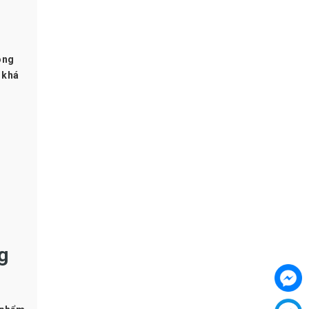
ông
á khá
g