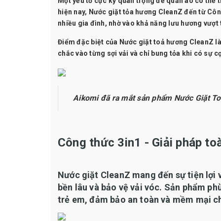
Một yếu tố cực kỳ quan trọng để quần áo có thể 
hiện nay,
Nước giặt tỏa hương CleanZ
đến từ Côn
nhiều gia đình, nhờ vào khả năng lưu hương vượt 
Điểm đặc biệt của Nước giặt toả hương CleanZ 
chắc vào từng sợi vải và chỉ bung tỏa khi có sự 
Aikomi đã ra mắt sản phẩm Nước Giặt To
Công thức 3in1 - Giải pháp to
Nước giặt CleanZ mang đến sự tiện lợi 
bền lâu và bảo vệ vải vóc. Sản phẩm phù 
trẻ em, đảm bảo an toàn và mềm mại ch