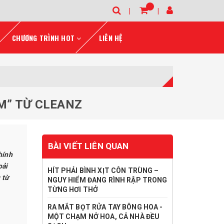
CHƯƠNG TRÌNH HOT
LIÊN HỆ
M” TỪ CLEANZ
BÀI VIẾT LIÊN QUAN
hính
oải
HÍT PHẢI BÌNH XỊT CÔN TRÙNG –
 từ
NGUY HIỂM ĐANG RÌNH RẬP TRONG
TỪNG HƠI THỞ
RA MẮT BỌT RỬA TAY BÔNG HOA -
MỘT CHẠM NỞ HOA, CẢ NHÀ ĐỀU