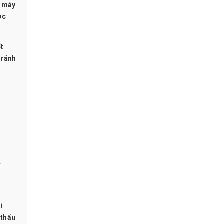
i máy
ợc
ốt
tránh
y
i
 thấu