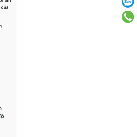
n phẩm
 của
m
m
đồ